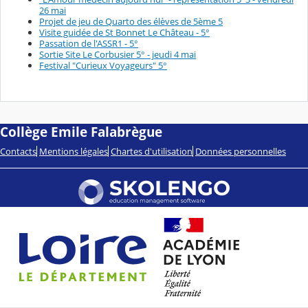
26 mai
Projet de jeu de Quarto des élèves de 5ème 5
Visite guidée de St Bonnet Le Château - 5°
Passation de l'ASSR1 - 5°
Sortie Site Le Corbusier 5° - jeudi 4 mai
Festival "Curieux Voyageurs" 5°
Collège Emile Falabrègue
Contacts
Mentions légales
Chartes d'utilisation
Données personnelles