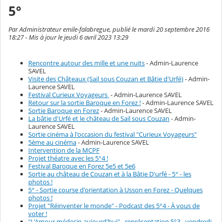
5°
Par Administrateur emile-falabregue, publié le mardi 20 septembre 2016
18:27 - Mis à jour le jeudi 6 avril 2023 13:29
Rencontre autour des mille et une nuits
- Admin-Laurence
SAVEL
Visite des Châteaux (Sail sous Couzan et Bâtie d'Urfé)
- Admin-
Laurence SAVEL
Festival Curieux Voyageurs
- Admin-Laurence SAVEL
Retour sur la sortie Baroque en Forez !
- Admin-Laurence SAVEL
Sortie Baroque en Forez
- Admin-Laurence SAVEL
La bâtie d'Urfé et le château de Sail sous Couzan
- Admin-
Laurence SAVEL
Sortie cinéma à l'occasion du festival "Curieux Voyageurs"
5ème au cinéma
- Admin-Laurence SAVEL
Intervention de la MCPF
Projet théatre avec les 5°4 !
Festival Baroque en Forez 5e5 et 5e6
Sortie au château de Couzan et à la Bâtie D'urfé - 5° - les
photos !
5° - Sortie course d'orientation à Usson en Forez - Quelques
photos !
Projet "Réinventer le monde" - Podcast des 5°4 - À vous de
voter !
"L'Amour médecin aujourd'hui" - représentation 5°3 - vendredi