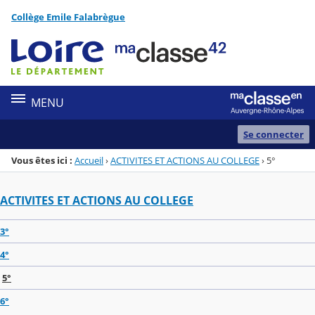
Panneau de gestion des cookies
Collège Emile Falabrègue
Menu de la rubrique
Contenu
MENU
Se connecter
Vous êtes ici :
Accueil
›
ACTIVITES ET ACTIONS AU COLLEGE
›
5°
ACTIVITES ET ACTIONS AU COLLEGE
3°
4°
5°
6°