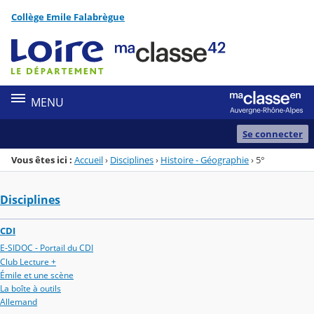
Panneau de gestion des cookies
Collège Emile Falabrègue
Menu de la rubrique
Contenu
MENU
Se connecter
Vous êtes ici :
Accueil
›
Disciplines
›
Histoire - Géographie
›
5°
Disciplines
CDI
E-SIDOC - Portail du CDI
Club Lecture +
Émile et une scène
La boîte à outils
Allemand