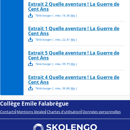
Extrait 2 Quelle aventure ! La Guerre de
Cent Ans
Télécharger
( .
mkv
,
16.36
Mo
)
Extrait 1 Quelle aventure ! La Guerre de
Cent Ans
Télécharger
( .
mkv
,
22.41
Mo
)
Extrait 5 Quelle aventure ! La Guerre de
Cent Ans
Télécharger
( .
mkv
,
39.79
Mo
)
Extrait 4 Quelle aventure ! La Guerre de
Cent Ans
Télécharger
( .
mkv
,
36.86
Mo
)
Collège Emile Falabrègue
Contacts
Mentions légales
Chartes d'utilisation
Données personnelles