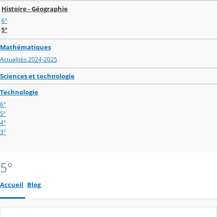
Histoire - Géographie
6°
5°
Mathématiques
Actualités 2024-2025
Sciences et technologie
Technologie
6°
5°
4°
3°
5°
Accueil
Blog