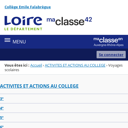
Panneau de gestion des cookies
Collège Emile Falabrègue
Menu de la rubrique
Contenu
MENU
Se connecter
Vous êtes ici :
Accueil
›
ACTIVITES ET ACTIONS AU COLLEGE
›
Voyages
scolaires
ACTIVITES ET ACTIONS AU COLLEGE
3°
4°
5°
6°