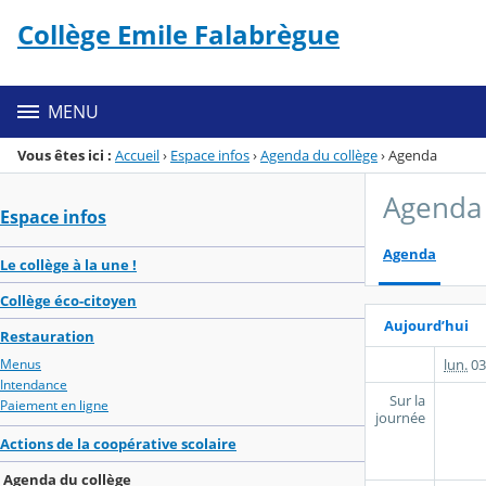
Panneau de gestion des cookies
Collège Emile Falabrègue
Menu de la rubrique
Contenu
MENU
Vous êtes ici :
Accueil
›
Espace infos
›
Agenda du collège
›
Agenda
Agenda 
Espace infos
Agenda
Le collège à la une !
Collège éco-citoyen
Aujourd’hui
Restauration
lun.
03
Menus
Intendance
Sur la
Paiement en ligne
journée
Actions de la coopérative scolaire
Agenda du collège