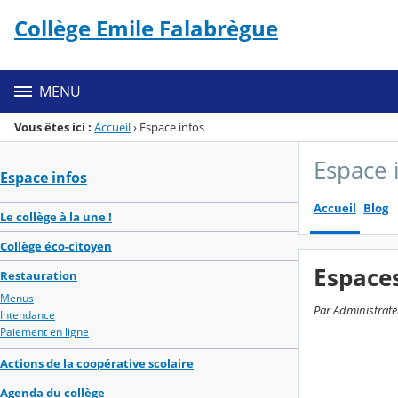
Panneau de gestion des cookies
Collège Emile Falabrègue
Menu de la rubrique
Contenu
MENU
Vous êtes ici :
Accueil
›
Espace infos
Espace 
Espace infos
Accueil
Blog
Le collège à la une !
Collège éco-citoyen
Espaces
Restauration
Menus
Par Administrate
Intendance
Paiement en ligne
Actions de la coopérative scolaire
Agenda du collège