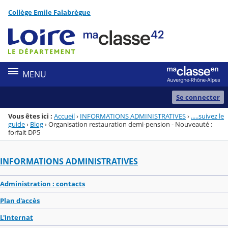
Panneau de gestion des cookies
Collège Emile Falabrègue
Menu de la rubrique
Contenu
MENU
Se connecter
Vous êtes ici :
Accueil
›
INFORMATIONS ADMINISTRATIVES
›
.....suivez le
guide
›
Blog
›
Organisation restauration demi-pension - Nouveauté :
forfait DP5
INFORMATIONS ADMINISTRATIVES
Administration : contacts
Plan d'accès
L'internat