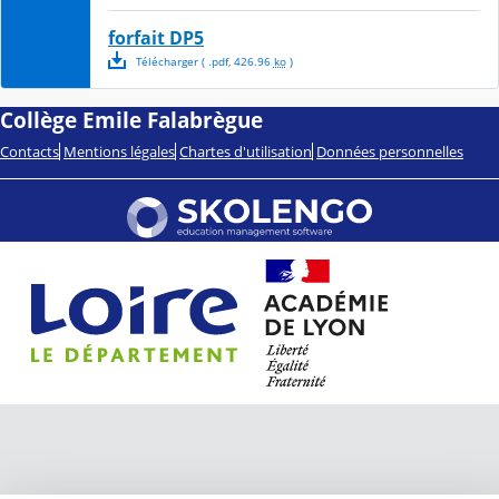
forfait DP5
Télécharger
( .
pdf
,
426.96
ko
)
Collège Emile Falabrègue
Contacts
Mentions légales
Chartes d'utilisation
Données personnelles