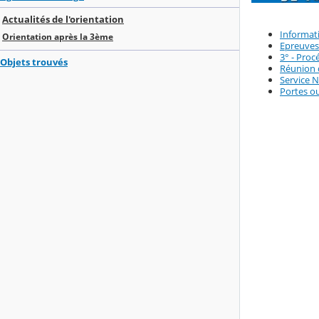
Actualités de l'orientation
Informati
Orientation après la 3ème
Epreuves
3° - Proc
Objets trouvés
Réunion d
Service N
Portes ou