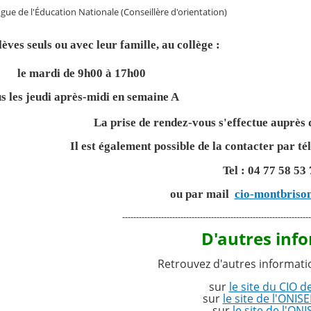
 l'Éducation Nationale (Conseillère d'orientation)
élèves seuls ou avec leur famille, au collège :
le mardi de 9h00 à 17h00
s les jeudi après-midi en semaine A
La prise de rendez-vous s'effectue auprès d
Il est également possible de la contacter par t
Tel : 04 77 58 53
ou par mail
cio-montbriso
--------------------------------------------------------------------
D'autres inf
Retrouvez d'autres information
sur
le site du CIO 
sur
le site de l'ONI
sur
le site de l'ON