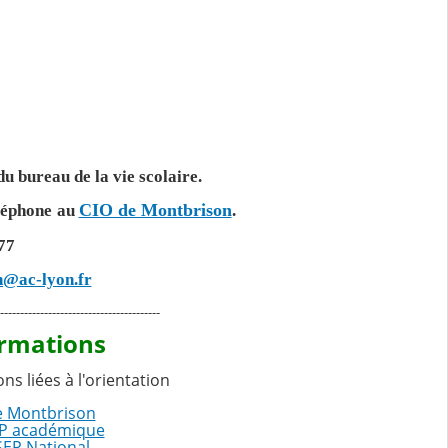
u bureau de la vie scolaire.
CIO de Montbrison
éléphone
au
.
 77
n@ac-lyon.fr
----------------------------------------
ormations
s liées à l'orientation
de Montbrison
SEP académique
ISEP National