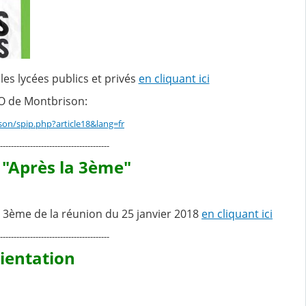
es lycées publics et privés
en cliquant ici
IO de Montbrison:
son/spip.php?article18&lang=fr
----------------------------------------
 "Après la 3ème"
a 3ème de la réunion du 25 janvier 2018
en cliquant ici
----------------------------------------
rientation