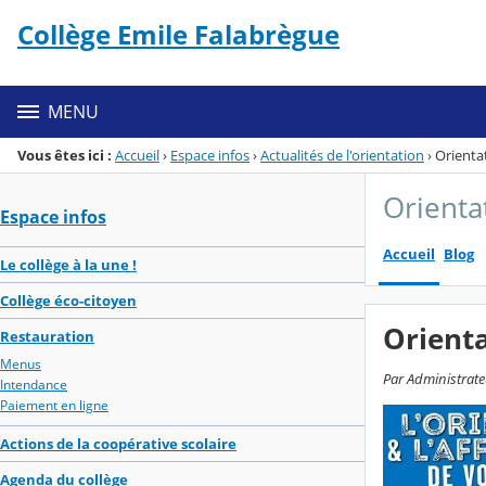
Panneau de gestion des cookies
Collège Emile Falabrègue
Menu de la rubrique
Contenu
MENU
Vous êtes ici :
Accueil
›
Espace infos
›
Actualités de l'orientation
›
Orienta
Orienta
Espace infos
Accueil
Blog
Le collège à la une !
Collège éco-citoyen
Orienta
Restauration
Menus
Par Administrate
Intendance
Paiement en ligne
Actions de la coopérative scolaire
Agenda du collège