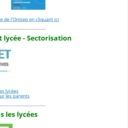
te de l'Onisep en cliquant ici
----------------------------------------
lycée - Sectorisation
es lycées
our les parents
----------------------------------------
 les lycées