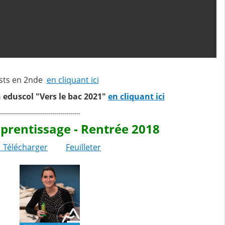
ests en 2nde
en cliquant ici
 eduscol "Vers le bac 2021"
en cliquant ici
----------------------------------------
pprentissage - Rentrée 2018
Télécharger
Feuilleter