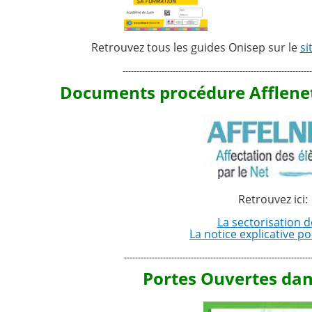
Retrouvez tous les guides Onisep sur le
si
--------------------------------------------------------------------
Documents procédure Afflenet 
Retrouvez ici:
La sectorisation d
La notice explicative p
-------------------------------------------------------------------
Portes Ouvertes dans