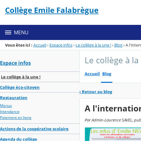
Panneau de gestion des cookies
Collège Emile Falabrègue
Menu de la rubrique
Contenu
MENU
Vous êtes ici :
Accueil
›
Espace infos
›
Le collège à la une !
›
Blog
›
A l'inter
Le collège à la
Espace infos
Accueil
Blog
Le collège à la une !
Collège éco-citoyen
‹
Retour au blog
Restauration
A l'internation
Menus
Intendance
Paiement en ligne
Par Admin-Laurence SAVEL, publié
Actions de la coopérative scolaire
Agenda du collège